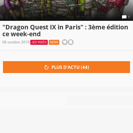
1
"Dragon Quest IX in Paris" : 3ème édition
ce week-end
06 octobre 2010
JEU VIDÉO
NEWS
PLUS D'ACTU (
44
)