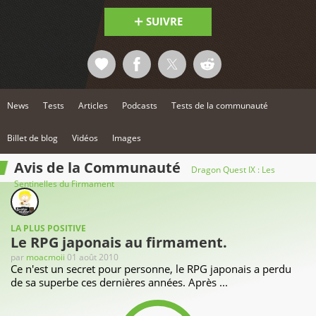
SUIVRE
News
Tests
Articles
Podcasts
Tests de la communauté
Billet de blog
Vidéos
Images
Avis de la Communauté
Dragon Quest IX : Les
Sentinelles du Firmament
LA PLUS POSITIVE
Le RPG japonais au firmament.
par
moacmoii
01 août 2010
Ce n'est un secret pour personne, le RPG japonais a perdu
de sa superbe ces dernières années. Après ...