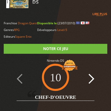
DS
LIRE PLUS
Franchise
Dragon Quest
Disponible le
(23/07/2010)
Genres
RPG
Développeurs
Level-5
Editeurs
Square Enix
NOTER CE JEU
Note
Nintendo DS
10
6
CHEF-D'OEUVRE