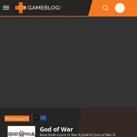
Multisupports
PC
PS4
God of War
Alias:
GoW 4
,
God of War 4
,
GoW IV
,
God of War IV