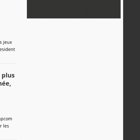
s jeux
Resident
s plus
née,
Capcom
r les