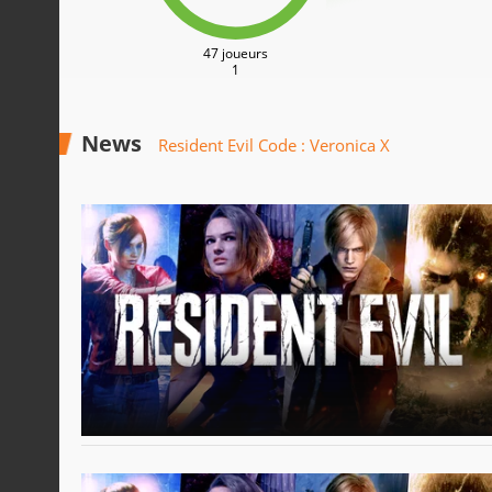
47 joueurs
1
News
Resident Evil Code : Veronica X