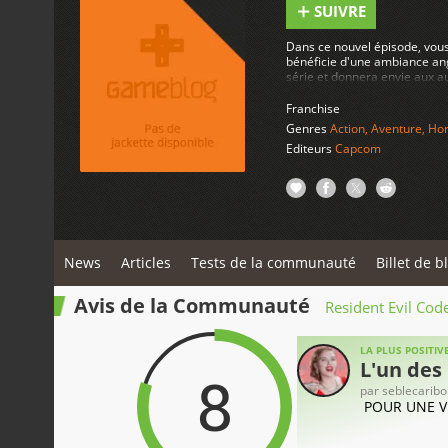
SUIVRE
Dans ce nouvel épisode, vous 
bénéficie d'une ambiance ang
série et donnera envie aux au
Franchise
Genres
Action
,
Aventure
,
Hor
Editeurs
Capcom
News
Articles
Tests de la communauté
Billet de b
Avis de la Communauté
Resident Evil Code
LA PLUS POSITIV
L'un des
8
par
seblecaribo
POUR UNE VER