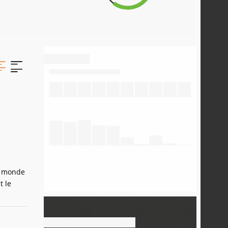
e
le monde
t le