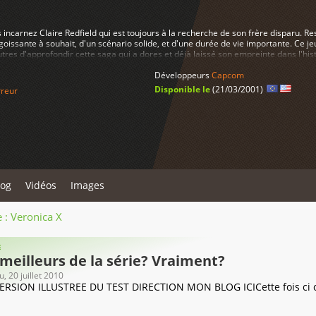
incarnez Claire Redfield qui est toujours à la recherche de son frère disparu. Re
oissante à souhait, d'un scénario solide, et d'une durée de vie importante. Ce j
tres d'approfondir cette saga qui a dores et déjà laissé son empreinte dans l'hist
Développeurs
Capcom
Disponible le
(21/03/2001)
reur
log
Vidéos
Images
 : Veronica X
E
 meilleurs de la série? Vraiment?
u
, 20 juillet 2010
SION ILLUSTREE DU TEST DIRECTION MON BLOG ICICette fois ci c'e