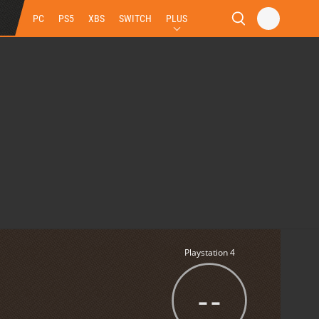
PC
PS5
XBS
SWITCH
PLUS
Playstation 4
--