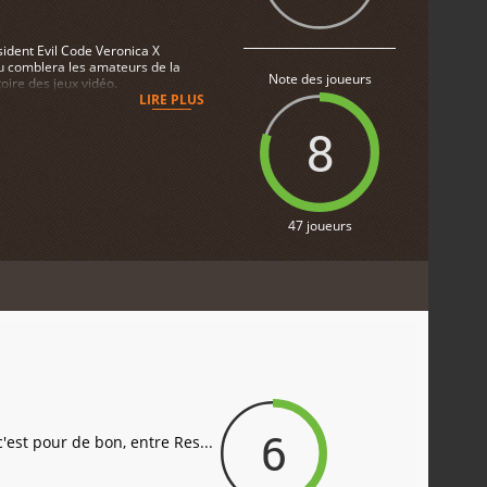
sident Evil Code Veronica X
eu comblera les amateurs de la
Note des joueurs
oire des jeux vidéo.
LIRE PLUS
8
47 joueurs
6
st pour de bon, entre Res...