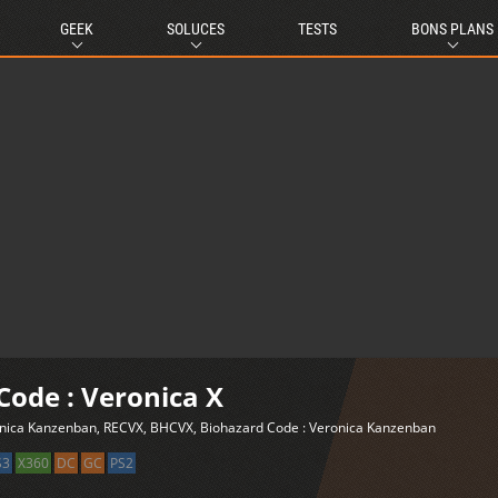
GEEK
SOLUCES
TESTS
BONS PLANS
 Code : Veronica X
onica Kanzenban, RECVX, BHCVX, Biohazard Code : Veronica Kanzenban
S3
X360
DC
GC
PS2