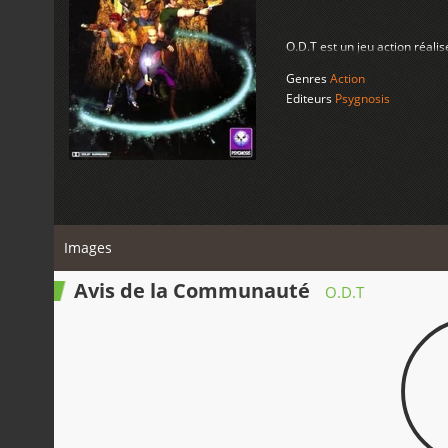
O.D.T est un jeu action réali
Genres
Action
Editeurs
Psygnosis
Images
Avis de la Communauté
O.D.T