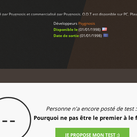
sé par Psygnosis et commercialisé par Psygnosis. O.D.T est disponible sur PC, Pla
Développeurs
Psygnosis
Disponible le
(01/01/1998)
Date de sortie
(01/01/1998)
Personne n'a encore posté de test :
--
Pourquoi ne pas être le premier à le 
JE PROPOSE MON TEST :)