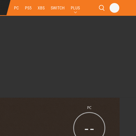
PC
PS5
XBS
SWITCH
PLUS
PC
--