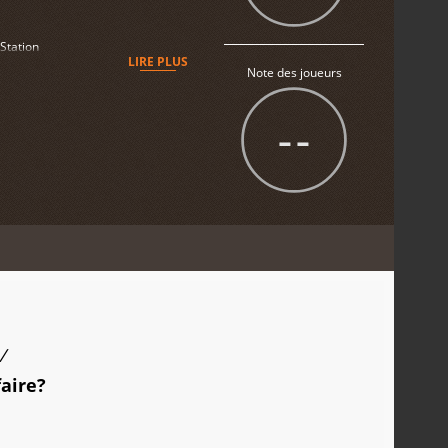
yStation
LIRE PLUS
Note des joueurs
--
/
faire?