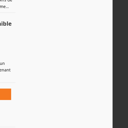
mme
es plus
e...
ible
'un
tenant