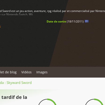
d Sword est un jeu action, aventure, rpg réalisé par et commercialisé par Ninten
 sur Nintendo Switch, Wii
Date de sortie
(18/11/2011)
G
llet de blog
Vidéos
Images
lda : Skyward Sword
tardif de la