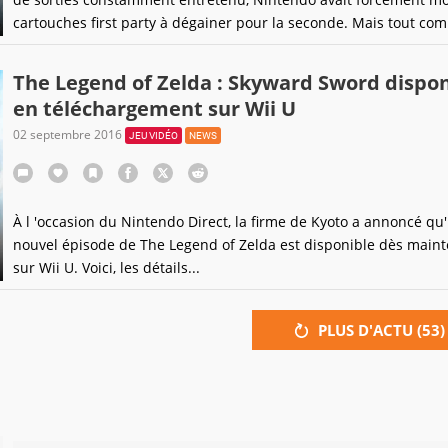
cartouches first party à dégainer pour la seconde. Mais tout co
certaines annonces peuvent calmer un temps les manifestants l
échaudés, il est bien parfois facile de céder à la facilité du portag
The Legend of Zelda : Skyward Sword dispon
en téléchargement sur Wii U
02 septembre 2016
JEU VIDÉO
NEWS
À l 'occasion du Nintendo Direct, la firme de Kyoto a annoncé qu
nouvel épisode de The Legend of Zelda est disponible dès main
sur Wii U. Voici, les détails...
PLUS D'ACTU (
53
)