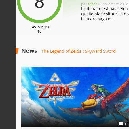
8
par
sopor
29 novembre 2012
Le débat n'est pas selon
quelle place situer ce 
l'illustre saga m...
145 joueurs
10
News
The Legend of Zelda : Skyward Sword
15