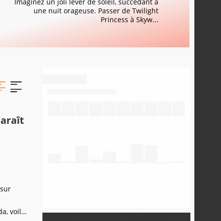
Imaginez un joli lever de soleil, succédant à
une nuit orageuse. Passer de Twilight
Princess à Skyw...
araît
 sur
a, voilà