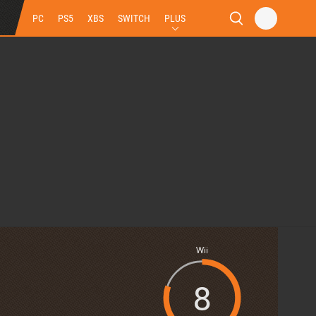
PC
PS5
XBS
SWITCH
PLUS
Wii
8