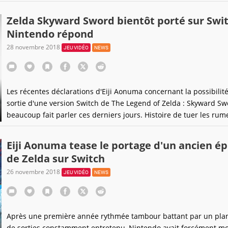
le genre de rumeur qui pourrait vous plaire.
Zelda Skyward Sword bientôt porté sur Swit
Nintendo répond
28 novembre 2018
JEU VIDÉO
NEWS
Les récentes déclarations d'Eiji Aonuma concernant la possibilité
sortie d'une version Switch de The Legend of Zelda : Skyward Sw
beaucoup fait parler ces derniers jours. Histoire de tuer les rum
spéculations dans l'oeuf, Nintendo vient de prendre la parole à 
Eiji Aonuma tease le portage d'un ancien é
de Zelda sur Switch
26 novembre 2018
JEU VIDÉO
NEWS
Après une première année rythmée tambour battant par un pla
de sorties constamment entretenu, Nintendo avait forcément mo