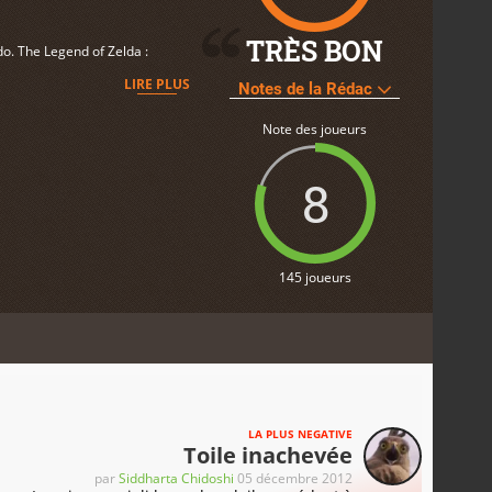
TRÈS BON
do. The Legend of Zelda :
LIRE PLUS
Notes de la Rédac
Note des joueurs
8
145 joueurs
LA PLUS NEGATIVE
Toile inachevée
par
Siddharta Chidoshi
05 décembre 2012