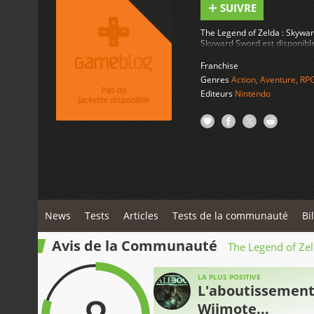
SUIVRE
The Legend of Zelda : Skywar
Skyward Sword est disponible
Franchise
Genres
Action
,
Aventure
,
RP
Editeurs
Nintendo
News
Tests
Articles
Tests de la communauté
Bi
Avis de la Communauté
The Legend of Ze
LA PLUS POSITIVE
L'aboutissement 
Wiimote...