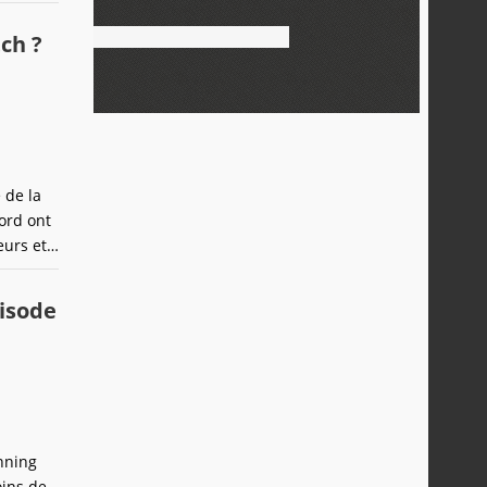
ch ?
 de la
ord ont
eurs et
ce sujet.
pisode
nning
ins de