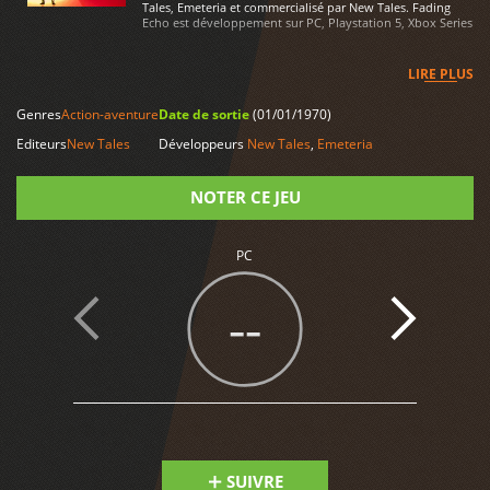
Tales, Emeteria et commercialisé par New Tales. Fading
Echo est développement sur PC, Playstation 5, Xbox Series
LIRE PLUS
Genres
Action-aventure
Date de sortie
(01/01/1970)
Editeurs
New Tales
Développeurs
New Tales
,
Emeteria
NOTER CE JEU
Note
PC
--
SUIVRE