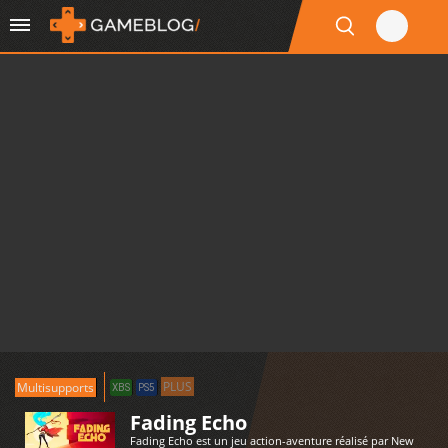
PLUS
Multisupports
XBS
PS5
Fading Echo
Fading Echo est un jeu action-aventure réalisé par New