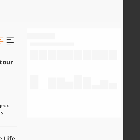
etour
 jeux
rs
 Life