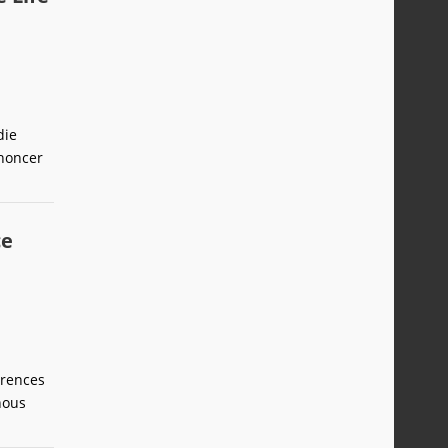
die
nnoncer
ce
érences
nous