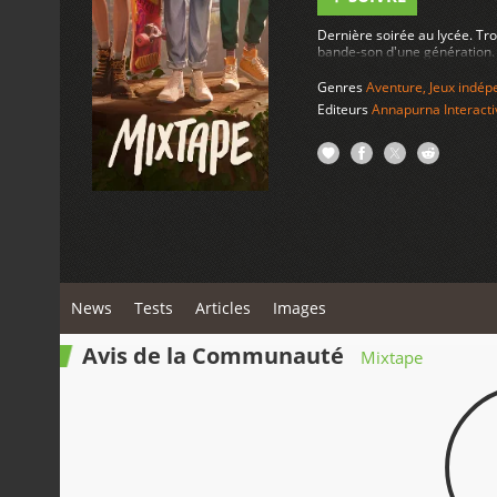
Dernière soirée au lycée. Tro
bande-son d'une génération.
Genres
Aventure
,
Jeux indép
Editeurs
Annapurna Interacti
News
Tests
Articles
Images
Avis de la Communauté
Mixtape