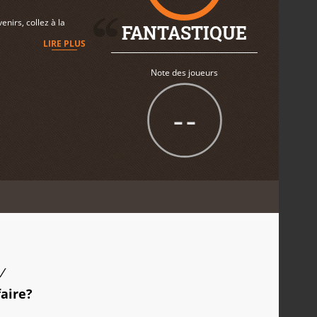
nirs, collez à la
FANTASTIQUE
LIRE PLUS
Note des joueurs
--
/
faire?