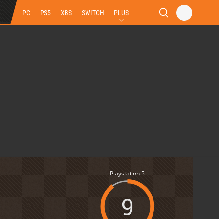
PC
PS5
XBS
SWITCH
PLUS
Playstation 5
9