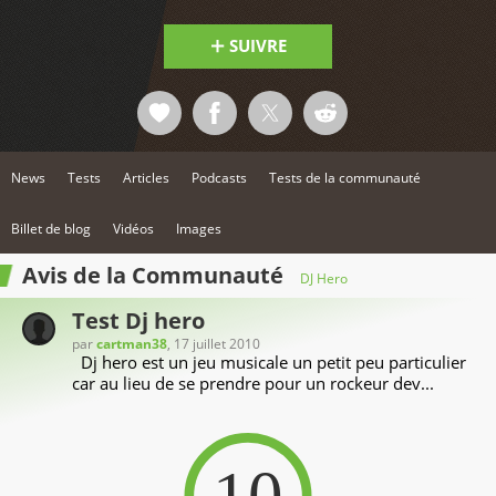
SUIVRE
News
Tests
Articles
Podcasts
Tests de la communauté
Billet de blog
Vidéos
Images
Avis de la Communauté
DJ Hero
Test Dj hero
par
cartman38
, 17 juillet 2010
Dj hero est un jeu musicale un petit peu particulier
car au lieu de se prendre pour un rockeur dev...
10