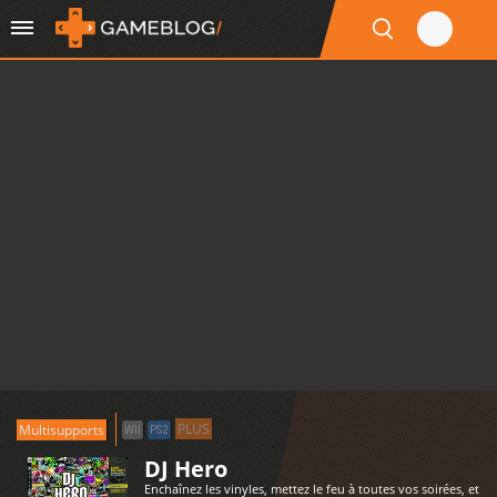
PLUS
Multisupports
WII
PS2
DJ Hero
Enchaînez les vinyles, mettez le feu à toutes vos soirées, et