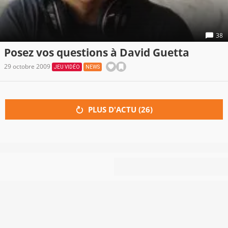
38
Posez vos questions à David Guetta
29 octobre 2009
JEU VIDÉO
NEWS
PLUS D'ACTU (
26
)