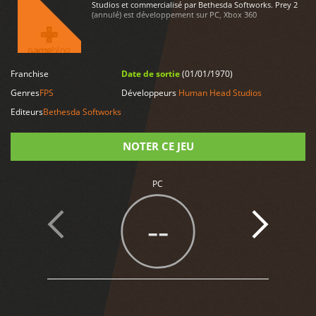
Studios et commercialisé par Bethesda Softworks. Prey 2
(annulé) est développement sur PC, Xbox 360
Franchise
Date de sortie
(01/01/1970)
LIRE PLUS
Genres
FPS
Développeurs
Human Head Studios
Editeurs
Bethesda Softworks
NOTER CE JEU
Note
PC
--