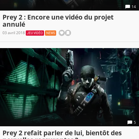
14
Prey 2 : Encore une vidéo du projet
annulé
03 avril 2018
JEU VIDÉO
NEWS
5
Prey 2 refait parler de lui, bientôt des