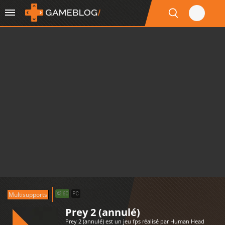
Multisupports
X360
PC
Prey 2 (annulé)
Prey 2 (annulé) est un jeu fps réalisé par Human Head