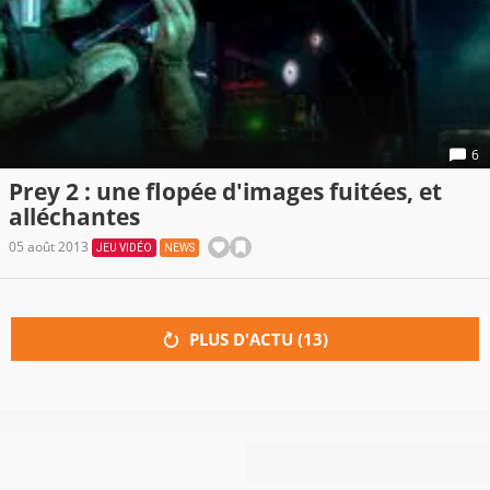
6
Prey 2 : une flopée d'images fuitées, et
alléchantes
05 août 2013
JEU VIDÉO
NEWS
PLUS D'ACTU (
13
)