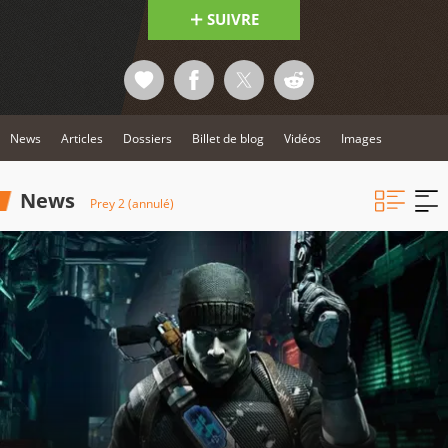
SUIVRE
News
Articles
Dossiers
Billet de blog
Vidéos
Images
News
Prey 2 (annulé)