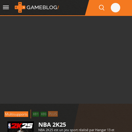
PLUS
Multisupports
XB1
XBS
NBA 2K25
NBA 2K25 est un jeu sport réalisé par Hangar 13 et