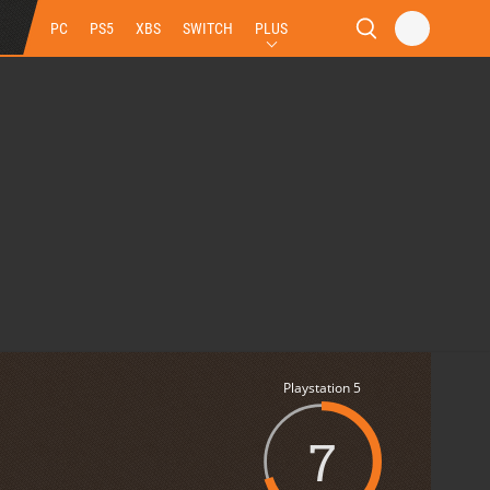
PC
PS5
XBS
SWITCH
PLUS
Playstation 5
7