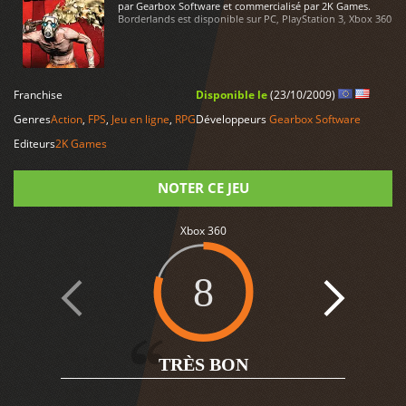
par Gearbox Software et commercialisé par 2K Games.
Borderlands est disponible sur PC, PlayStation 3, Xbox 360
LIRE PLUS
Franchise
Disponible le
(23/10/2009)
Genres
Action
,
FPS
,
Jeu en ligne
,
RPG
Développeurs
Gearbox Software
Editeurs
2K Games
NOTER CE JEU
Xbox 360
Note
8
15
TRÈS BON