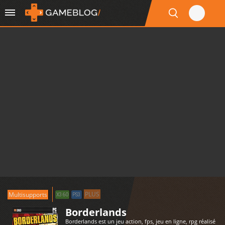
PLUS
Multisupports
X360
PS3
Borderlands
Borderlands est un jeu action, fps, jeu en ligne, rpg réalisé