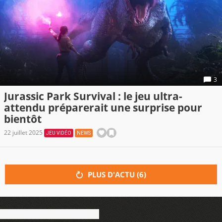
3
Jurassic Park Survival : le jeu ultra-
attendu préparerait une surprise pour
bientôt
22 juillet 2025
JEU VIDÉO
NEWS
PLUS D'ACTU (
6
)