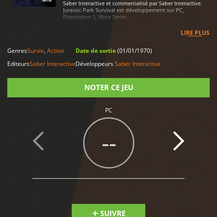
Saber Interactive et commercialisé par Saber Interactive.
Jurassic Park Survival est développement sur PC,
Playstation 5, Xbox Series
LIRE PLUS
Genres
Survie
,
Action
Date de sortie
(01/01/1970)
Editeurs
Saber Interactive
Développeurs
Saber Interactive
NOTER CE JEU
PC
Note
--
SUIVRE