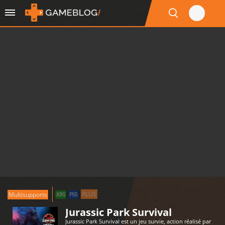
PLUS
Multisupports
XBS
PS5
Jurassic Park Survival
Jurassic Park Survival est un jeu survie, action réalisé par