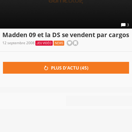
3
Madden 09 et la DS se vendent par cargos
12 septembre 2008
JEU VIDÉO
NEWS
PLUS D'ACTU (
45
)