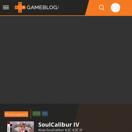
Multisupports
X360
PS3
SoulCalibur IV
Alias:
SoulCalibur 4
,
SC 4
,
SC IV