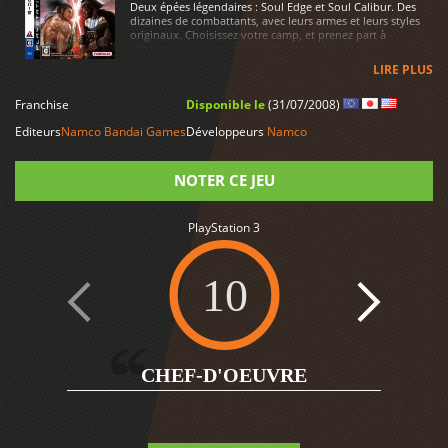
Deux épées légendaires : Soul Edge et Soul Calibur. Des
dizaines de combattants, avec leurs armes et leurs styles
originaux. Choisissez votre camp, et prenez part à
affrontements sans merci dans des arènes somptueuses.
LIRE PLUS
Franchise
Disponible le
(31/07/2008)
Editeurs
Namco Bandai Games
Développeurs
Namco
NOTER CE JEU
PlayStation 3
Note
10
9
CHEF-D'OEUVRE