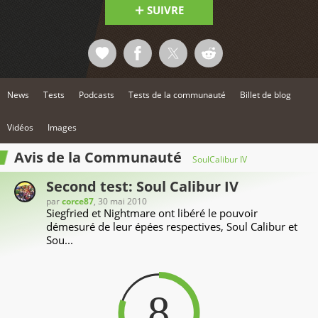
SUIVRE
News
Tests
Podcasts
Tests de la communauté
Billet de blog
Vidéos
Images
Avis de la Communauté
SoulCalibur IV
Second test: Soul Calibur IV
par
corce87
, 30 mai 2010
Siegfried et Nightmare ont libéré le pouvoir
démesuré de leur épées respectives, Soul Calibur et
Sou...
8