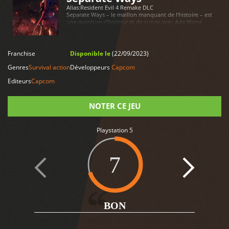
Alias:
Resident Evil 4 Remake DLC
Separate Ways – le maillon manquant de l'histoire – est
une aventure d'horreur et de survie avec Ada Wong.
Découvrez son point de vue et l'autre côté de l'histoire,
alors que sa mission et le destin l'amènent à croiser la
LIRE PLUS
route de Leon Kennedy une nouvelle fois.
Franchise
Disponible le
(22/09/2023)
Genres
Survival action
Développeurs
Capcom
Editeurs
Capcom
NOTER CE JEU
Playstation 5
Note
7
BON