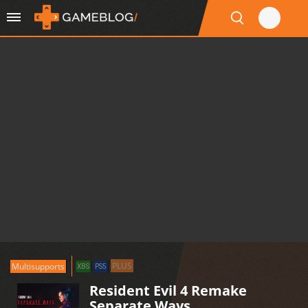
PLUS
Multisupports
XBS
PS5
Resident Evil 4 Remake
Separate Ways