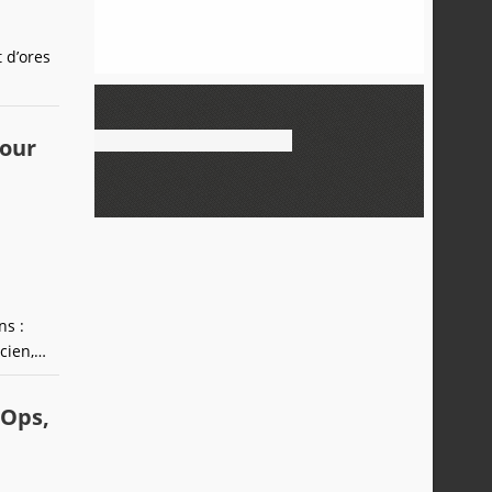
 d’ores
pour
ns :
cien,
ent
les
 Ops,