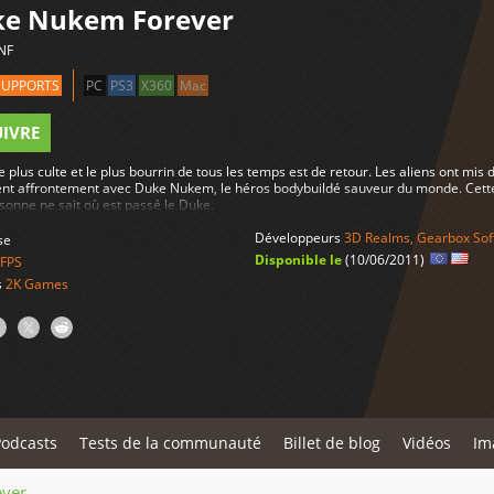
e Nukem Forever
NF
SUPPORTS
PC
PS3
X360
Mac
UIVRE
e plus culte et le plus bourrin de tous les temps est de retour. Les aliens ont mi
nt affrontement avec Duke Nukem, le héros bodybuildé sauveur du monde. Cette fo
sonne ne sait où est passé le Duke.
Développeurs
3D Realms
,
Gearbox Sof
se
Disponible le
(10/06/2011)
FPS
s
2K Games
Podcasts
Tests de la communauté
Billet de blog
Vidéos
Im
ver