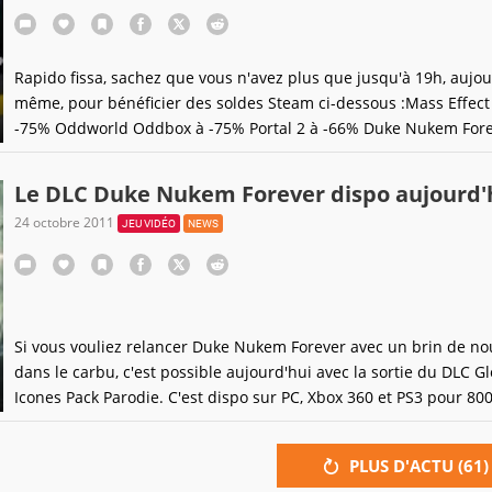
Rapido fissa, sachez que vous n'avez plus que jusqu'à 19h, aujou
même, pour bénéficier des soldes Steam ci-dessous :Mass Effect
-75% Oddworld Oddbox à -75% Portal 2 à -66% Duke Nukem Fore
-66% Call of Duty : Black Ops à -50% Renegade Ops à -50% Et d'a
Les Soldes en questions, eux, se prolongeront
Le DLC Duke Nukem Forever dispo aujourd'
24 octobre 2011
JEU VIDÉO
NEWS
Si vous vouliez relancer Duke Nukem Forever avec un brin de n
dans le carbu, c'est possible aujourd'hui avec la sortie du DLC Gl
Icones Pack Parodie. C'est dispo sur PC, Xbox 360 et PS3 pour 80
points / 7,99 euros. Et pour ce prix, vous aurez :3 nouveaux mod
multijoueurs : Freeze tag, Hail to the King et Hot Potato. 4 cartes 
PLUS D'ACTU (
61
)
parodiant d'autres jeux (Call of