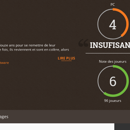
PC
4
INSUFISA
s douze ans pour se remettre de leur
is, ils reviennent et sont en colère, alors
LIRE PLUS
Note des joueurs
tware
6
96 joueurs
ages