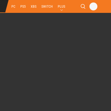
PC
PS5
XBS
SWITCH
PLUS