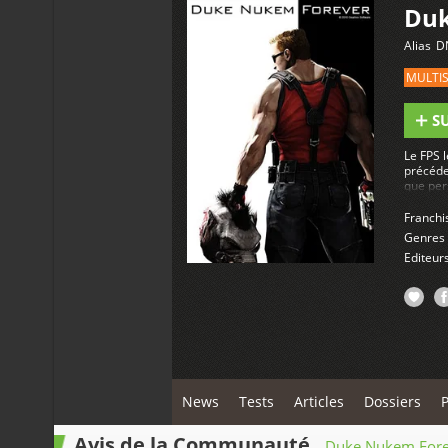
Duk
Alias
D
MULTI
S
Le FPS l
précéde
que per
Franchi
Genres
Editeur
News
Tests
Articles
Dossiers
Avis de la Communauté
Duke Nukem Fore