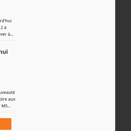
rd'hui
 2 à
ver à
utres.
hui
ouveauté
oire aux
0 MS
es
multi