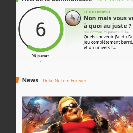
LA PLUS POSITIVE
Non mais vous v
6
à quoi au juste ?
par
deftom
29 janvier 2014
Quels souvenir j'ai du 
jeu complètement barré
et un univers t...
96 joueurs
5
News
Duke Nukem Forever