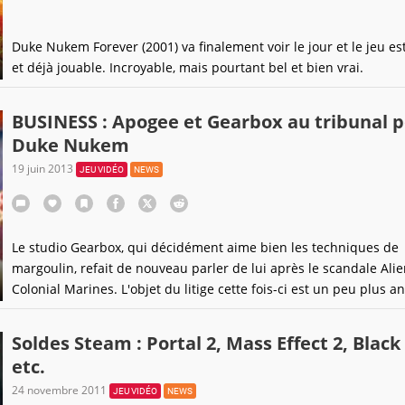
Duke Nukem Forever (2001) va finalement voir le jour et le jeu est
et déjà jouable. Incroyable, mais pourtant bel et bien vrai.
BUSINESS : Apogee et Gearbox au tribunal 
Duke Nukem
19 juin 2013
JEU VIDÉO
NEWS
Le studio Gearbox, qui décidément aime bien les techniques de
margoulin, refait de nouveau parler de lui après le scandale Alie
Colonial Marines. L'objet du litige cette fois-ci est un peu plus an
puisqu'il concerne Duke Nukem Forever, que le studio a finalem
achevé après des années et des années de tergiversations entre 
Soldes Steam : Portal 2, Mass Effect 2, Black
mains d'autres développeurs.
etc.
24 novembre 2011
JEU VIDÉO
NEWS