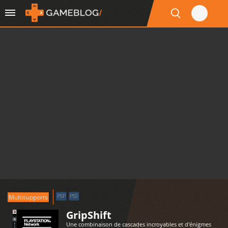
Multisupports
PSP
PS3
GripShift
Une combinaison de cascades incroyables et d'énigmes