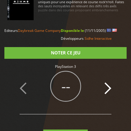
uniques pour une expérience de course rock'n'roll. Faites
des sauts incroyables en relevant des défis très axés
puzzle dans des courses proposant embranchements
multiples, raccourcis, loopings, sauts et bonus.
LIRE PLUS
Editeurs
Daybreak Game Company
Disponible le
(11/11/2005)
Développeurs
Sidhe Interactive
NOTER CE JEU
PlayStation 3
Note
--
3