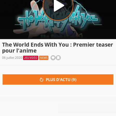
The World Ends With You : Premier teaser
pour l'anime
06 juillet 2020
JEU VIDÉO
NEWS
PLUS D'ACTU (
9
)