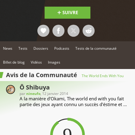
SUIVRE
News
Tests
Dossiers
Podcasts
Tests de la communauté
Billet de blog
Vidéos
Images
Avis de la Communauté
The World Ends With You
Ô Shibuya
par
nineufo
, 12 janvier 2014
A la manière d'Okami, The world end with you fait
partie des jeux ayant connu un succès d'éstime et ...
9