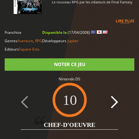
Le nouveau RPG par les créateurs de Final Fantasy
LIRE PLUS
Franchise
Disponible le
(17/04/2008)
Genres
Aventure
,
RPG
Développeurs
Jupiter
Editeurs
Square Enix
NOTER CE JEU
Nintendo DS
Note
10
2
CHEF-D'OEUVRE