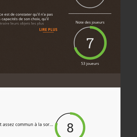
ce est de constater qu'il n'a pas
 capacités de son choix, qu'il
Note des joueurs
raire leurs objets les plus
tes et de précieux objets à
LIRE PLUS
ur du gameplay classique de
7
53 joueurs
8
t assez commun à la sor...