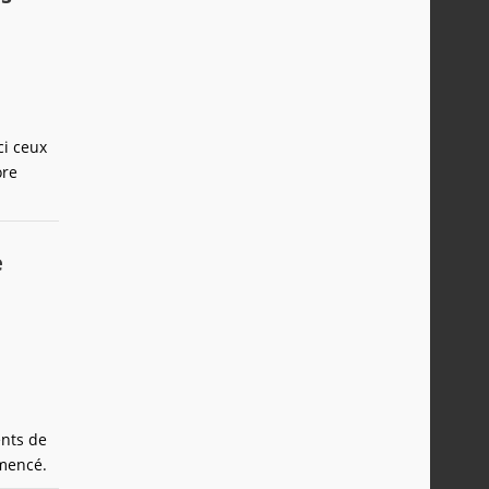
ci ceux
ore
e
ents de
mencé.