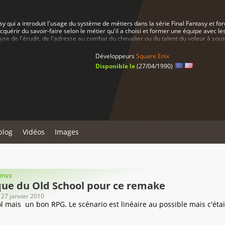
sy qui a introduit l'usage du système de métiers dans la série Final Fantasy et for
acquérir du savoir-faire selon le métier qu'il a choisi et former une équipe avec les
yse de l'érudit, de l'adresse au combat du chevalier ou du talent du voleur à soust
un monde ludique immense à explorer, avec des donjons cachés, des quêtes secrè
Luneth, le héros et ses compagnons dans une épopée inoubliable, alliant le meille
Développeurs
Square Enix
Disponible le
(27/04/1990)
blog
Vidéos
Images
ITIVE
que du Old School pour ce remake
, 27 janvier 2010
l mais un bon RPG. Le scénario est linéaire au possible mais c'étai