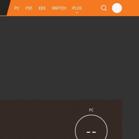
PC
PS5
XBS
SWITCH
PLUS
PC
--