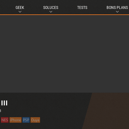
GEEK
SOLUCES
TESTS
BONS PLANS
III
3
NES
iPhone
PSP
Ouya