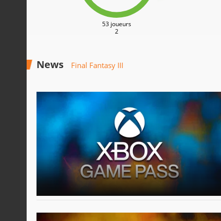
53 joueurs
2
News
Final Fantasy III