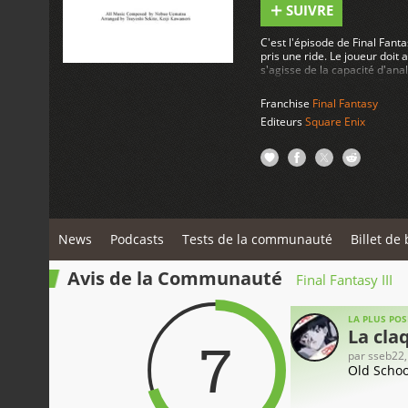
SUIVRE
C'est l'épisode de Final Fanta
pris une ride. Le joueur doit 
s'agisse de la capacité d'anal
précieux aux ennemis. C'est 
retrouver. Alors, rejoignez 
Franchise
Final Fantasy
Final Fantasy
Editeurs
Square Enix
News
Podcasts
Tests de la communauté
Billet de 
Avis de la Communauté
Final Fantasy III
LA PLUS POS
La cla
7
par
sseb22
Old Schoo