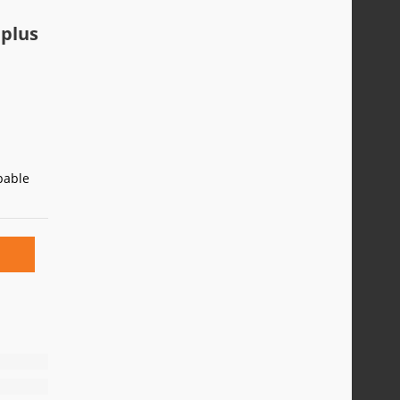
 plus
bable