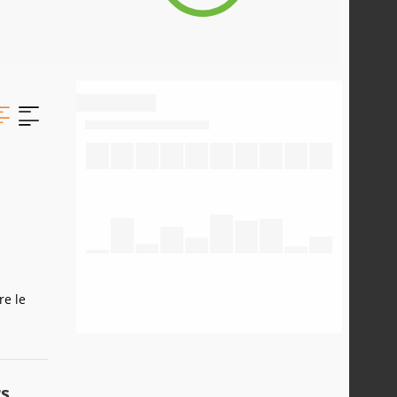
re le
rs