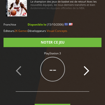
Le champion des jeux de basket est de retour! Avec les
nouvelles équipes, les tous derniers transferts et bien
évidemment les équipes officielles de la NBA.
LIRE PLUS
Franchise
Disponible le
(15/10/2006)
Editeurs
2K Games
Développeurs
Visual Concepts
NOTER CE JEU
PlayStation 3
Note
--
9