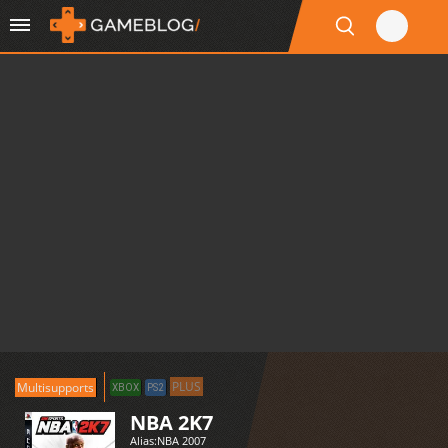
PLUS
Multisupports
XBOX
PS2
NBA 2K7
Alias:
NBA 2007