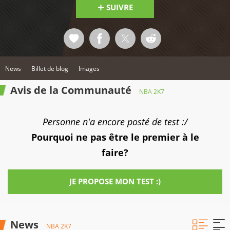
SUIVRE
News
Billet de blog
Images
Avis de la Communauté
NBA 2K7
Personne n'a encore posté de test :/
Pourquoi ne pas être le premier à le
faire?
JE PROPOSE MON TEST :)
News
NBA 2K7