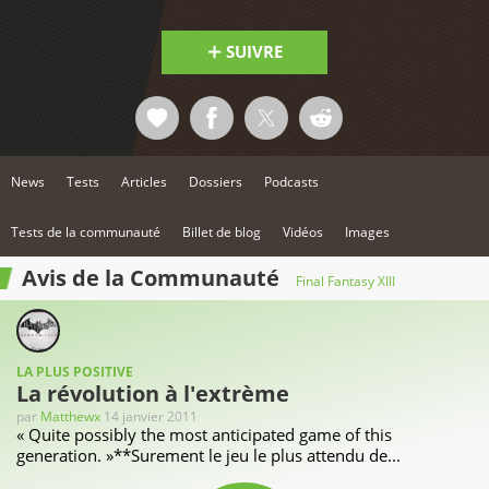
SUIVRE
News
Tests
Articles
Dossiers
Podcasts
Tests de la communauté
Billet de blog
Vidéos
Images
Avis de la Communauté
Final Fantasy XIII
LA PLUS POSITIVE
La révolution à l'extrème
par
Matthewx
14 janvier 2011
« Quite possibly the most anticipated game of this
generation. »**Surement le jeu le plus attendu de...