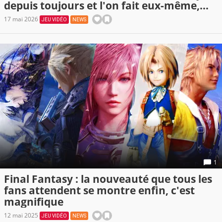
depuis toujours et l'on fait eux-même,
tout est gratuit
17 mai 2026
JEU VIDÉO
NEWS
1
Final Fantasy : la nouveauté que tous les
fans attendent se montre enfin, c'est
magnifique
12 mai 2025
JEU VIDÉO
NEWS