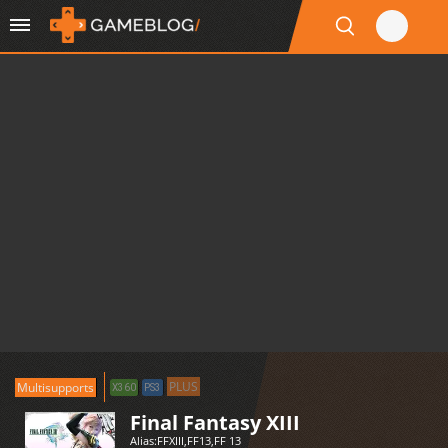
PLUS
Multisupports
X360
PS3
Final Fantasy XIII
Alias:
FFXIII
,
FF13
,
FF 13