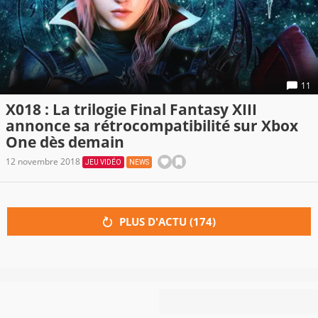
11
X018 : La trilogie Final Fantasy XIII
annonce sa rétrocompatibilité sur Xbox
One dès demain
12 novembre 2018
JEU VIDÉO
NEWS
PLUS D'ACTU (
174
)