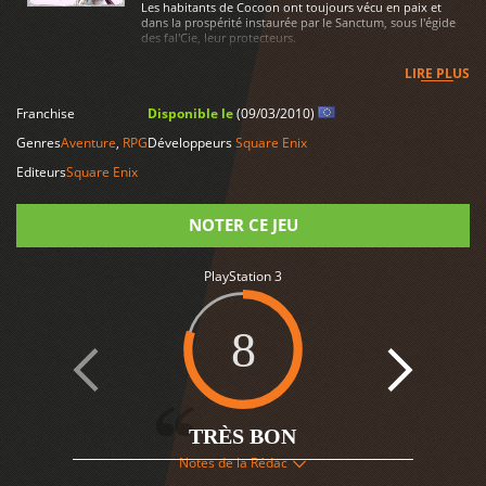
Les habitants de Cocoon ont toujours vécu en paix et
dans la prospérité instaurée par le Sanctum, sous l'égide
des fal'Cie, leur protecteurs.
LIRE PLUS
Franchise
Disponible le
(09/03/2010)
Genres
Aventure
,
RPG
Développeurs
Square Enix
Editeurs
Square Enix
NOTER CE JEU
PlayStation 3
Note
8
TRÈS BON
31
Notes de la Rédac