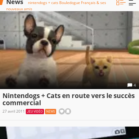
News
nintendogs + cats Bouledogue Français & ses
nouveaux amis
4
Nintendogs + Cats en route vers le succès
commercial
27 avril 2011
JEU VIDÉO
NEWS