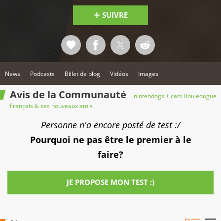
SUIVRE
News
Podcasts
Billet de blog
Vidéos
Images
Avis de la Communauté
nintendogs + cats Bouledogue
Français & ses nouveaux amis
Personne n'a encore posté de test :/
Pourquoi ne pas être le premier à le
faire?
JE PROPOSE MON TEST :)