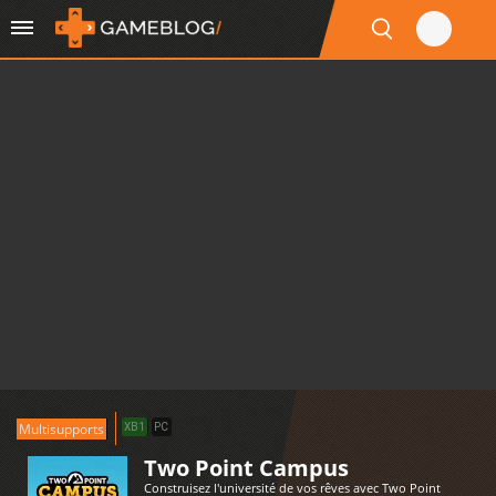
Multisupports
XB1
PC
Two Point Campus
Construisez l'université de vos rêves avec Two Point