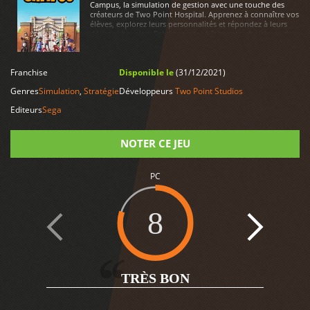
Campus, la simulation de gestion avec une touche des
créateurs de Two Point Hospital. Apprenez à connaître vos
élèves, explorez leurs personnalités et répondez à leurs
désirs et besoins. Fabriquez des bâtiments, choisissez des
cours, embauchez le meilleur personnel et construisez une
institution académique pour résister à l'épreuve du temps.
Franchise
Disponible le
(31/12/2021)
LIRE PLUS
Genres
Simulation
,
Stratégie
Développeurs
Two Point Studios
Editeurs
Sega
NOTER CE JEU
PC
Note
8
TRÈS BON