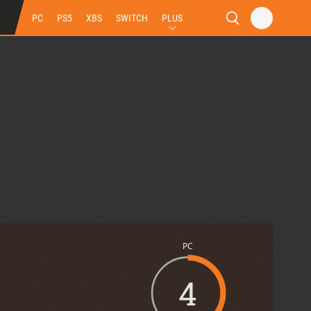
PC
PS5
XBS
SWITCH
PLUS
PC
4