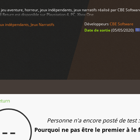
 jeu aventure, horreur, jeux indépendants, jeux narratifs réalisé par CBE Softwa
 Return est disponible sur Playstation 4, PC, Xbox One
Développeurs
CBE Software
eux indépendants
,
Jeux Narratifs
Date de sortie
(05/05/2020)
eturn
Personne n'a encore posté de test :
--
Pourquoi ne pas être le premier à le 