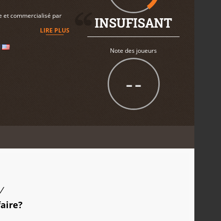
re et commercialisé par
INSUFISANT
LIRE PLUS
Note des joueurs
--
/
faire?