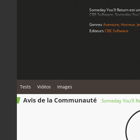
Someday You'll Return est un
CBE Software. Someday You'll
Genres
Aventure
,
Horreur
,
J
Editeurs
CBE Software
Tests
Vidéos
Images
Avis de la Communauté
Someday You'll R