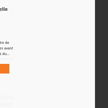
elle
dre de
es avant
s du
lèmes