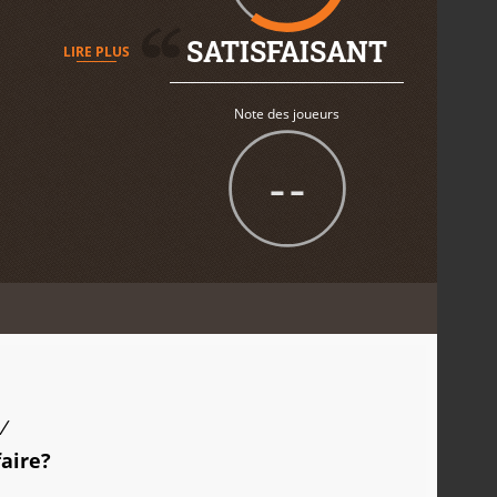
SATISFAISANT
LIRE PLUS
Note des joueurs
--
/
faire?