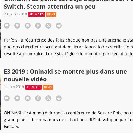
Switch, Steam attendra un peu
23 juillet 2019
JEU VIDÉO
NEWS
Parfois, la récurrence des faits chaque non pas une anomalie sta
que nos chercheurs scrutent dans leurs laboratoires stériles, ma
résulte au contraire d'une stratégie sciemment organisée afin d
braquer un bon coup de projecteur sur un élément d'actualité. E
on ne vous parle pas d'un quelconque traité de libre-échange.
E3 2019 : Oninaki se montre plus dans une
nouvelle vidéo
11 juin 2019
JEU VIDÉO
NEWS
ONINAKI s'est montré durant la conférence de Square Enix, pour
grand plaisir des amateurs de cet action - RPG développé par T
Factory.