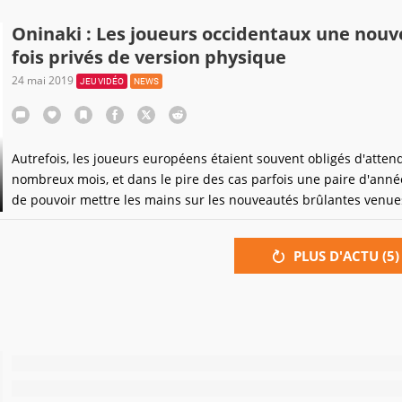
Oninaki : Les joueurs occidentaux une nouv
fois privés de version physique
24 mai 2019
JEU VIDÉO
NEWS
Autrefois, les joueurs européens étaient souvent obligés d'atten
nombreux mois, et dans le pire des cas parfois une paire d'anné
de pouvoir mettre les mains sur les nouveautés brûlantes venue
Japon. Avec des devenues simultanées, on pensait tous les prob
disparus...
PLUS D'ACTU (
5
)