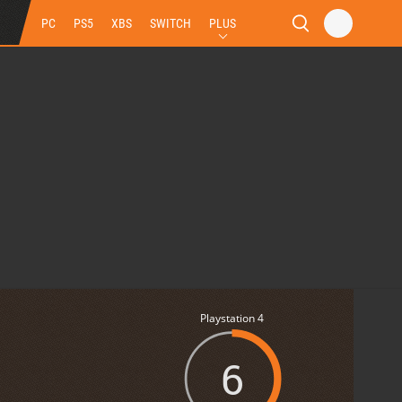
PC
PS5
XBS
SWITCH
PLUS
Playstation 4
6