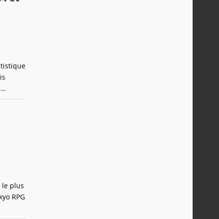
tistique
is
e
t non,
 le plus
okyo RPG