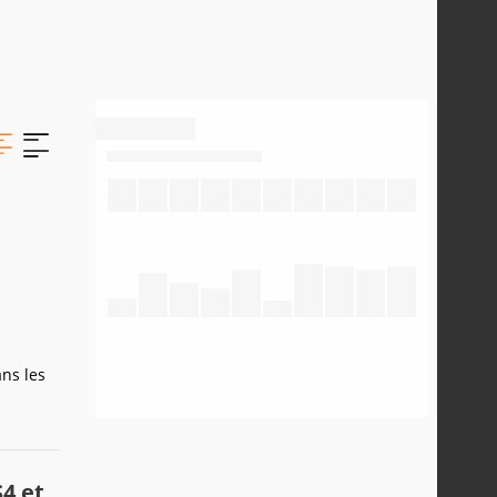
ans les
S4 et