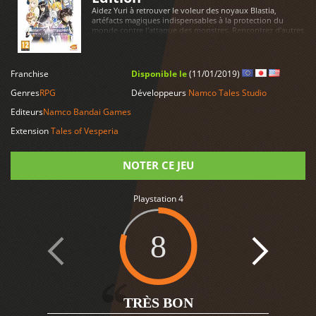
Aidez Yuri à retrouver le voleur des noyaux Blastia,
artéfacts magiques indispensables à la protection du
monde contre l'attaque des monstres. Rencontrez d'autres
compagnons qui ont chacun leur propre personnalité au
fur et à mesure que vous avancer dans l'aventure. Les
affrontements devenant plus intenses au fil des niveaux,
LIRE PLUS
vivez l'expérience d'un RPG riche et attachant, le tout dans
Franchise
Disponible le
(11/01/2019)
un décor charmant et coloré, avec une bande son
mélodieuse.
Genres
RPG
Développeurs
Namco Tales Studio
Editeurs
Namco Bandai Games
Extension
Tales of Vesperia
NOTER CE JEU
Playstation 4
Note
8
1
TRÈS BON