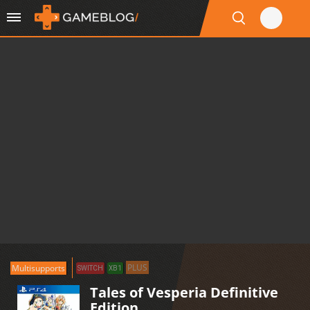
PLUS
Multisupports
SWITCH
XB1
Tales of Vesperia Definitive
Edition