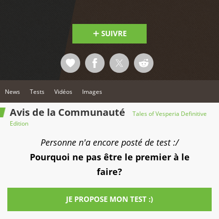
SUIVRE
News
Tests
Vidéos
Images
Avis de la Communauté
Tales of Vesperia Definitive
Edition
Personne n'a encore posté de test :/
Pourquoi ne pas être le premier à le
faire?
JE PROPOSE MON TEST :)