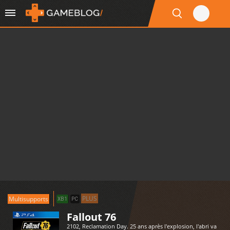
PLUS
Multisupports
XB1
PC
Fallout 76
2102, Reclamation Day. 25 ans après l'explosion, l'abri va