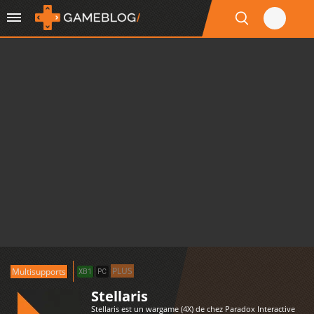
PLUS
Multisupports
XB1
PC
Stellaris
Stellaris est un wargame (4X) de chez Paradox Interactive