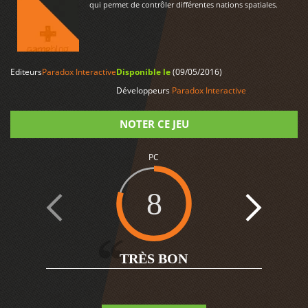
qui permet de contrôler différentes nations spatiales.
Editeurs
Paradox Interactive
Disponible le
(09/05/2016)
LIRE PLUS
Développeurs
Paradox Interactive
NOTER CE JEU
Note
PC
8
9
TRÈS BON