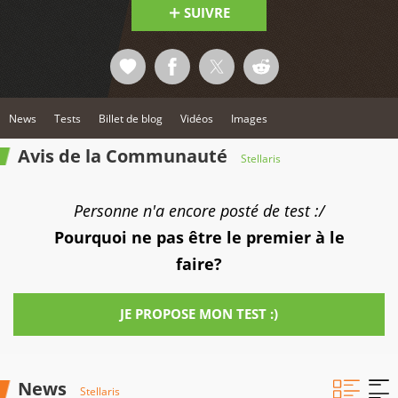
SUIVRE
News
Tests
Billet de blog
Vidéos
Images
Avis de la Communauté
Stellaris
Personne n'a encore posté de test :/
Pourquoi ne pas être le premier à le
faire?
JE PROPOSE MON TEST :)
News
Stellaris