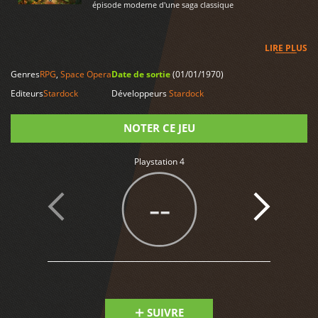
épisode moderne d'une saga classique
LIRE PLUS
Genres
RPG
,
Space Opera
Date de sortie
(01/01/1970)
Editeurs
Stardock
Développeurs
Stardock
NOTER CE JEU
Playstation 4
Note
--
SUIVRE