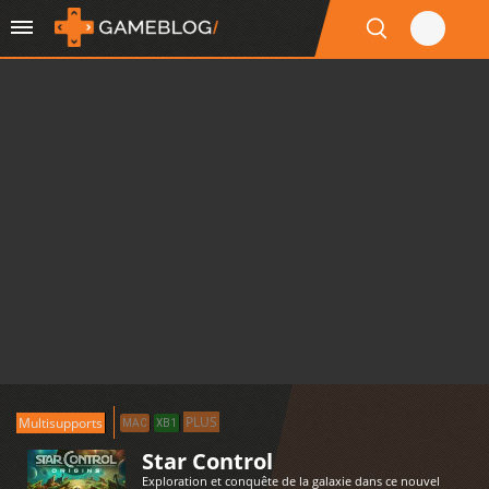
PLUS
Multisupports
MAC
XB1
Star Control
Exploration et conquête de la galaxie dans ce nouvel