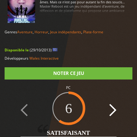
âmes. Mais ce n'est pas pour autant la fin des soucis...
Master Reboot est un jeu indépendant d'aventure, de
réflexion et de plateforme qui propose une ambiance
inquiétante et envoûtante.
LIRE PLUS
Genres
Aventure
,
Horreur
,
Jeux indépendants
,
Plate-forme
Disponible le
(29/10/2013)
Développeurs
Wales Interactive
NOTER CE JEU
PC
Note
6
SATISFAISANT