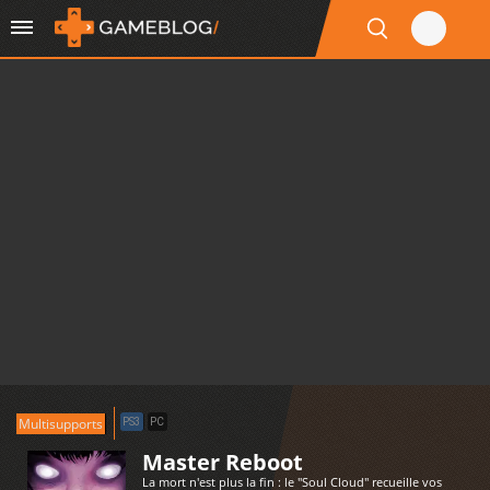
Multisupports
PS3
PC
Master Reboot
La mort n'est plus la fin : le "Soul Cloud" recueille vos