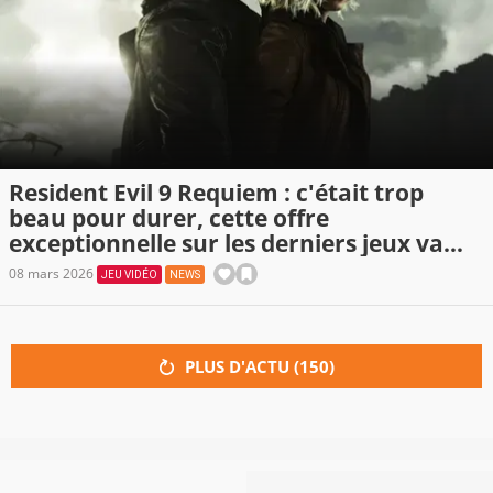
Resident Evil 9 Requiem : c'était trop
beau pour durer, cette offre
exceptionnelle sur les derniers jeux va
bientôt disparaître sur Nintendo Switch 2
08 mars 2026
JEU VIDÉO
NEWS
PLUS D'ACTU (
150
)