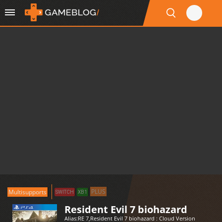
PLUS
Multisupports
SWITCH
XB1
Resident Evil 7 biohazard
Alias:
RE 7
,
Resident Evil 7 biohazard : Cloud Version