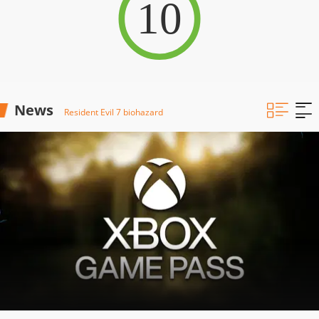
10
News
Resident Evil 7 biohazard