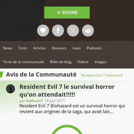
Découvrez la plantation dès maintenant sur le PlayStation
Plus - La démo teaser 'Beginning Hour" est disponible
pour les abonnés au PlayStation Plus.
SUIVRE
News
Tests
Articles
Dossiers
Lives
Podcasts
Tests de la communauté
Billet de blog
Vidéos
Images
Avis de la Communauté
Resident Evil 7 biohazard
Resident Evil 7 le survival horror
qu'on attendait!!!!!
par
hotburn7
, 18 juin 2017
Resident Evil 7 Biohazard est un survival horror qui
revient aux origines de la saga, qui avait lais...