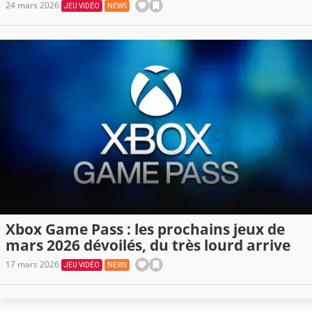
Capcom a choisi l'équipe parfaite
24 mars 2026
JEU VIDÉO
NEWS
Xbox Game Pass : les prochains jeux de
mars 2026 dévoilés, du très lourd arrive
17 mars 2026
JEU VIDÉO
NEWS