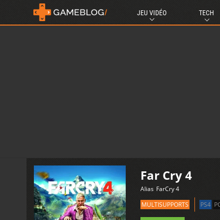
JEU VIDÉO
TECH
Far Cry 4
Alias
FarCry 4
MULTISUPPORTS
PS4
P