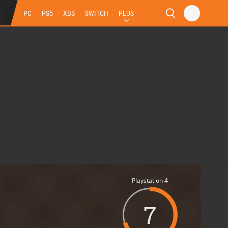
PC
PS5
XBS
SWITCH
PLUS
Playstation 4
7