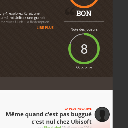
BON
Cry 4, explorez Kyrat, une
lamé roi.Utilisez une grande
ut arriver.Hurk : La Rédemption
vez Hurk dans 3 missions solos
LIRE PLUS
Note des joueurs
e récupérer un artefact rare.
: Finissez en beauté dans une
Une arme exclusive: «The
8
ranspercer vos ennemis avec
55 joueurs
LA PLUS NEGATIVE
Même quand c'est pas buggué
c'est nul chez Ubisoft
par
BlackLabel
25 décembre 2014