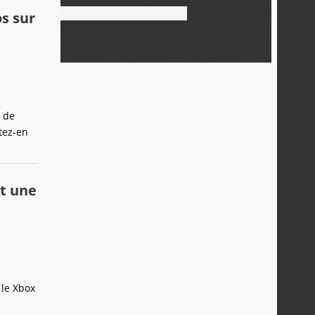
s sur
 de
tez-en
t une
 le Xbox