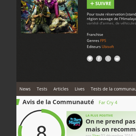
SUIVRE
Pour toute réservation (stand
région sauvage de l'Himalaya
variété d'armes, de véhicule
Le pack inclut 60 minutes de
explosives: Mission 1: Affro
Franchise
Mission 2:Tuez des vagues d'
Genres
FPS
dernière mission épique : po
empaler », un gros harpon in
Editeurs
Ubisoft
classe.
News
Tests
Articles
Lives
Tests de la communa
Avis de la Communauté
Far Cry 4
LA PLUS POSITIVE
On ne prend pas
8
mais on recomm
par
Sker
02 décembre 2014