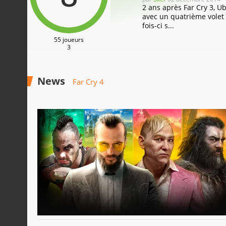
2 ans après Far Cry 3, Ub
avec un quatrième volet 
fois-ci s...
55 joueurs
3
News
Far Cry 4