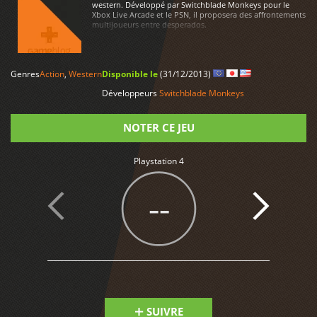
western. Développé par Switchblade Monkeys pour le
Xbox Live Arcade et le PSN, il proposera des affrontements
multijoueurs entre desperados.
Genres
Action
,
Western
Disponible le
(31/12/2013)
LIRE PLUS
Développeurs
Switchblade Monkeys
NOTER CE JEU
Playstation 4
Note
--
SUIVRE