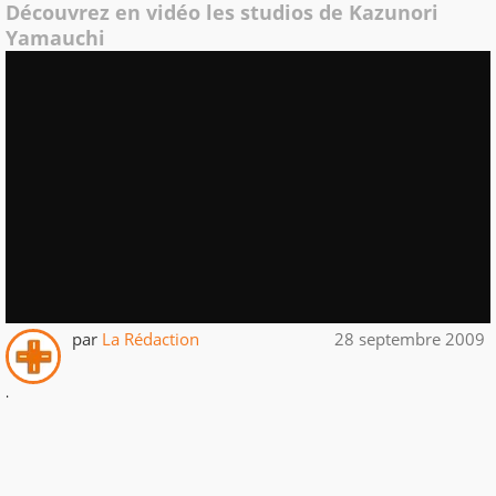
Découvrez en vidéo les studios de Kazunori
Yamauchi
par
La Rédaction
28 septembre 2009
.