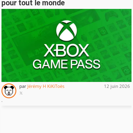
pour tout le monde
par
Jérémy H KiKiToès
12 juin 2026
.