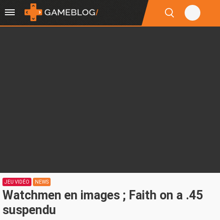
JEU VIDÉO
NEWS
Watchmen en images ; Faith on a .45
suspendu