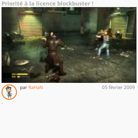
Priorité à la licence blockbuster !
par
RaHaN
05 février 2009
.