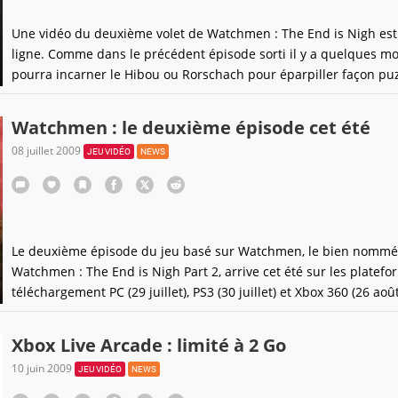
Une vidéo du deuxième volet de Watchmen : The End is Nigh est
ligne. Comme dans le précédent épisode sorti il y a quelques mo
pourra incarner le Hibou ou Rorschach pour éparpiller façon puz
vilains qui se baladent dans la ville. Ce sera bourrin, comme le 
les séquences de jeu, mais surtout esthétique. Il ne faut
Watchmen : le deuxième épisode cet été
08 juillet 2009
JEU VIDÉO
NEWS
Le deuxième épisode du jeu basé sur Watchmen, le bien nommé
Watchmen : The End is Nigh Part 2, arrive cet été sur les platef
téléchargement PC (29 juillet), PS3 (30 juillet) et Xbox 360 (26 août
ce n'est pas tout ! Une version "en dur" sortira également dans l
boutiques, cette dernière contenant les deux
Xbox Live Arcade : limité à 2 Go
10 juin 2009
JEU VIDÉO
NEWS