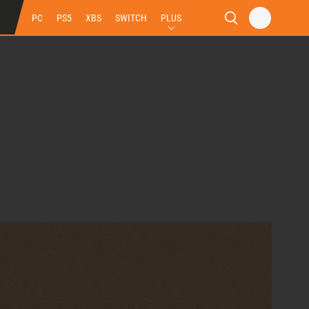
PC
PS5
XBS
SWITCH
PLUS