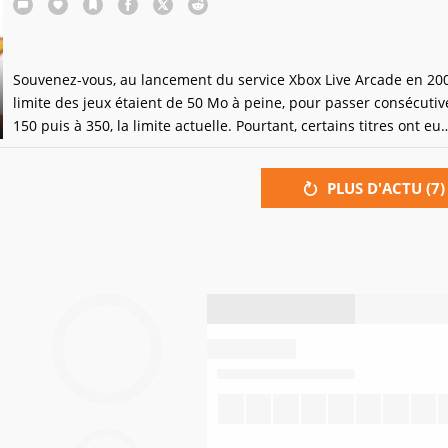
Souvenez-vous, au lancement du service Xbox Live Arcade en 200
limite des jeux étaient de 50 Mo à peine, pour passer consécuti
150 puis à 350, la limite actuelle. Pourtant, certains titres ont eu
l'autorisation d'exploser cette limite. On trouve notamment Supe
Fighter II Turbo HD Remix (368 Mo), Portal (629 Mo), ou plus ré
PLUS D'ACTU (
7
)
The