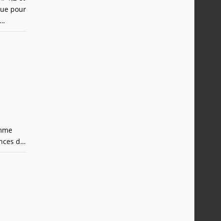
que pour
avec un
omme
ences de
 étoiles