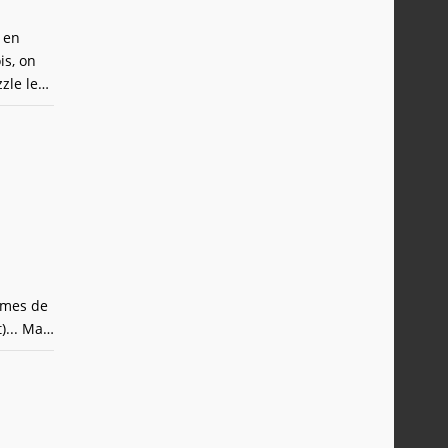
 en
is, on
zle les
montre
ormes de
)... Mais
es