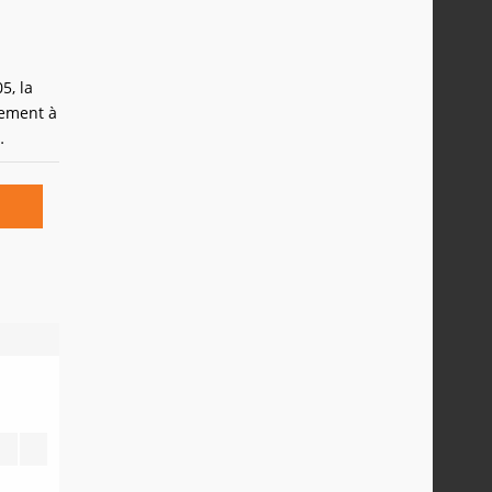
5, la
vement à
r Street
cemment