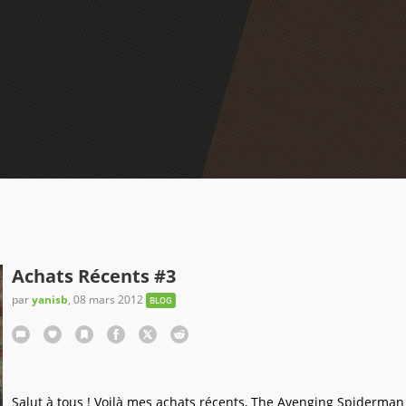
Achats Récents #3
par
yanisb
,
08 mars 2012
BLOG
Salut à tous ! Voilà mes achats récents, The Avenging Spiderman 