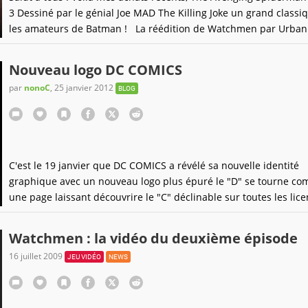
3 Dessiné par le génial Joe MAD The Killing Joke un grand classi
les amateurs de Batman ! La réédition de Watchmen par Urban
ComicsLe Relunch Tortue Ninja chez IDW #1 en VOOne Piece 61
Toujours aussi bon après autant de tomes ! Et enfin on termine 
Nouveau logo DC COMICS
petit jeu Elite Beat Agents trouvé à 5euros
par
nonoC
,
25 janvier 2012
BLOG
C'est le 19 janvier que DC COMICS a révélé sa nouvelle identité
graphique avec un nouveau logo plus épuré le "D" se tourne c
une page laissant découvrire le "C" déclinable sur toutes les lic
la marque, pour moi ce nouveau logo est une bonne surprise finit
et autres fantaisie.
Watchmen : la vidéo du deuxième épisode
16 juillet 2009
JEU VIDÉO
NEWS