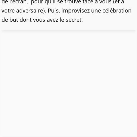
de l'écran, pour qu'il se trouve face à vous (et à
votre adversaire). Puis, improvisez une célébration
de but dont vous avez le secret.