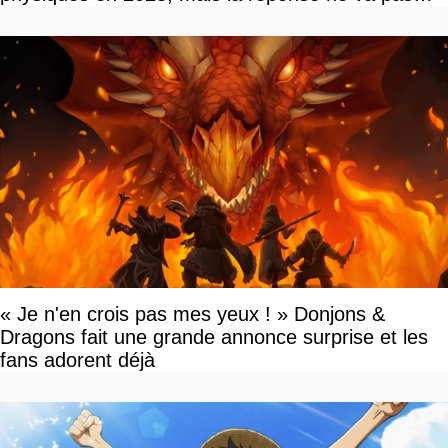
vous plaire
« Je n'en crois pas mes yeux ! » Donjons &
Dragons fait une grande annonce surprise et les
fans adorent déjà