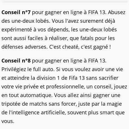
Conseil n°7
pour gagner en ligne à FIFA 13. Abusez
des une-deux lobés. Vous l'avez surement déjà
expérimenté à vos dépends, les une-deux lobés
sont aussi faciles à réaliser, que fatals pour les
défenses adverses. C'est cheaté, c'est gagné !
Conseil n°8
pour gagner en ligne à FIFA 13.
Privilégiez le full auto. Si vous voulez avoir une vie
et atteindre la division 1 de Fifa 13 sans sacrifier
votre vie privée et professionnelle, un conseil, jouez
en tout automatique. Vous allez ainsi gagner une
tripotée de matchs sans forcer, juste par la magie
de l'intelligence artificielle, souvent plus smart que
vous.