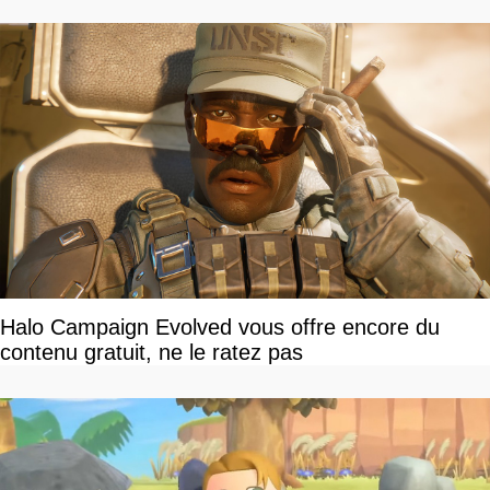
Halo Campaign Evolved vous offre encore du
contenu gratuit, ne le ratez pas