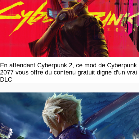
En attendant Cyberpunk 2, ce mod de Cyberpunk
2077 vous offre du contenu gratuit digne d’un vrai
DLC