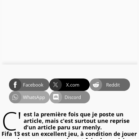
Facebook
X.com
Reddit
WhatsApp
Discord
c'
est la première fois que je poste un
article, mais c'est surtout une reprise
d'un article paru sur menly.
Fifa 13 est un excellent jeu, à condition de jouer