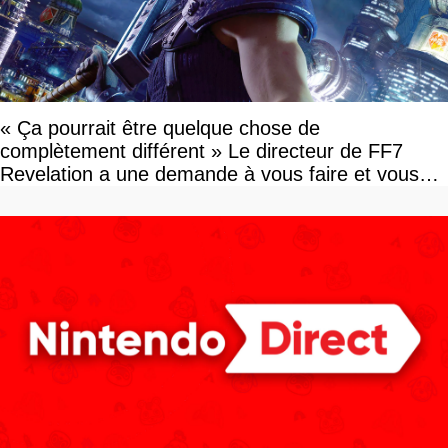
« Ça pourrait être quelque chose de
complètement différent » Le directeur de FF7
Revelation a une demande à vous faire et vous
devriez l'écouter