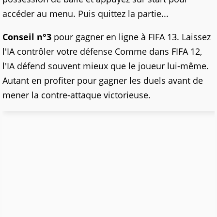
accéder au menu. Puis quittez la partie...
Conseil n°3
pour gagner en ligne à FIFA 13. Laissez
l'IA contrôler votre défense Comme dans FIFA 12,
l'IA défend souvent mieux que le joueur lui-même.
Autant en profiter pour gagner les duels avant de
mener la contre-attaque victorieuse.