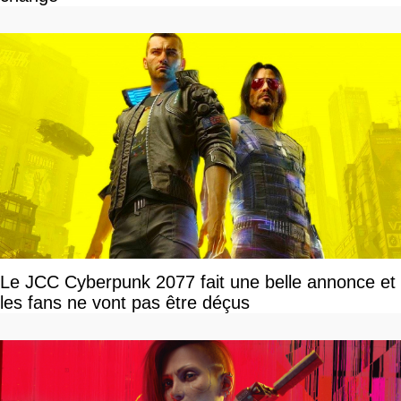
Le JCC Cyberpunk 2077 fait une belle annonce et
les fans ne vont pas être déçus