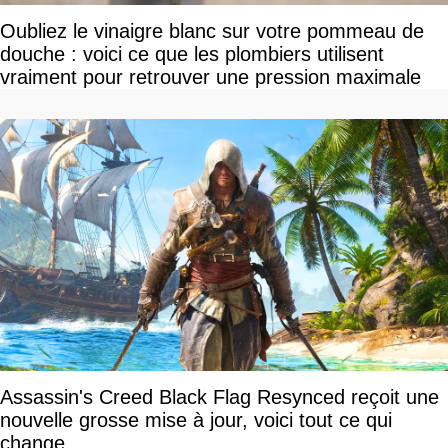
Oubliez le vinaigre blanc sur votre pommeau de
douche : voici ce que les plombiers utilisent
vraiment pour retrouver une pression maximale
Assassin's Creed Black Flag Resynced reçoit une
nouvelle grosse mise à jour, voici tout ce qui
change