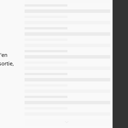
d'en
ortie,