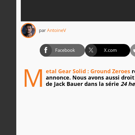
par
AntoineV
Facebook
X.com
M
etal Gear Solid : Ground Zeroes
r
annonce. Nous avons aussi droit
de Jack Bauer dans la série
24 h