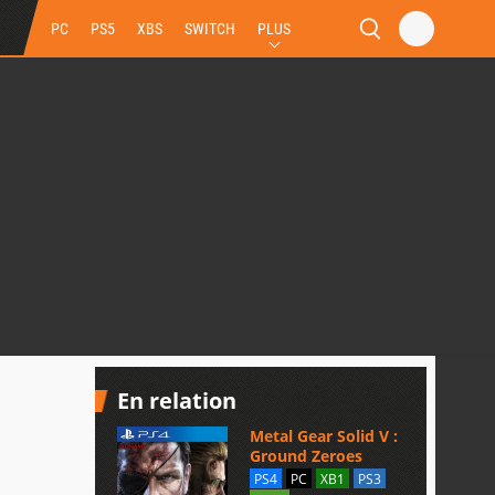
PC
PS5
XBS
SWITCH
PLUS
En relation
Metal Gear Solid V :
Ground Zeroes
PS4
PC
XB1
PS3