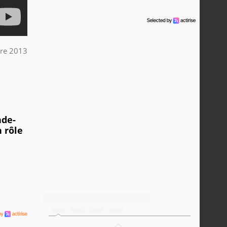
re 2013
nde-
 rôle