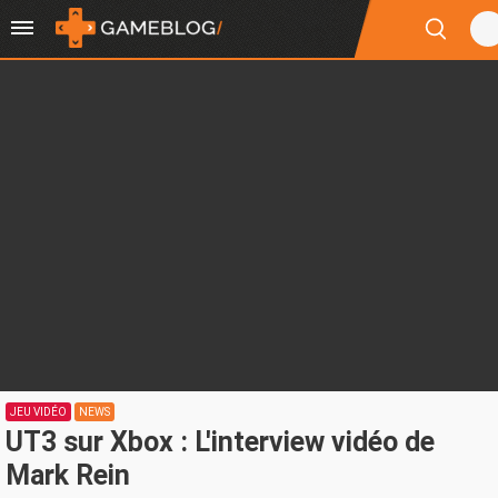
JEU VIDÉO
NEWS
UT3 sur Xbox : L'interview vidéo de
Mark Rein