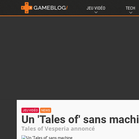
JEU VIDÉO
TECH
JEU VIDÉO
NEWS
Un 'Tales of' sans mach
Tales of Vesperia annoncé