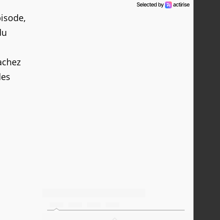
pisode,
du
sachez
des