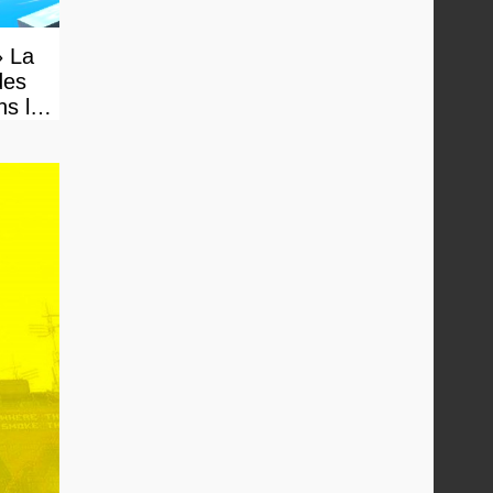
» La
des
ns le