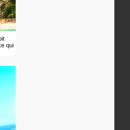
it
ce qui