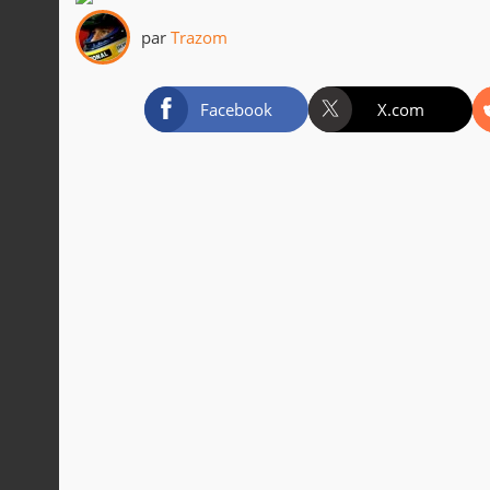
par
Trazom
Facebook
X.com