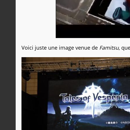
Voici juste une image venue de
Famitsu
, qu