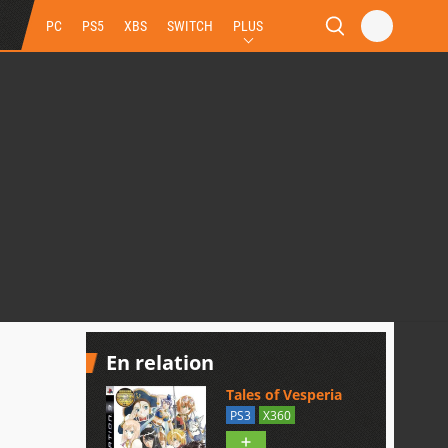
PC
PS5
XBS
SWITCH
PLUS
En relation
Tales of Vesperia
PS3
X360