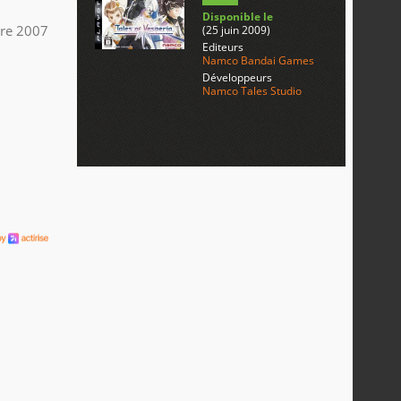
Disponible le
re 2007
(25 juin 2009)
Editeurs
Namco Bandai Games
Développeurs
Namco Tales Studio