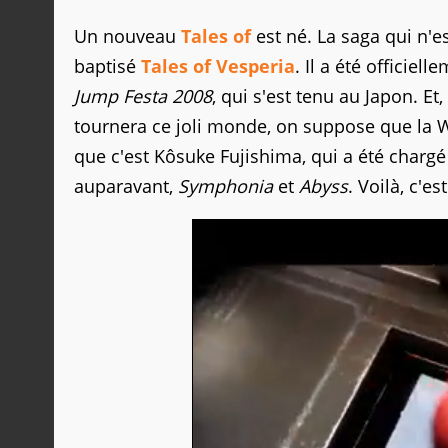
Un nouveau
Tales of
est né. La saga qui n'es
baptisé
Tales of Vesperia
. Il a été officie
Jump Festa 2008
, qui s'est tenu au Japon. E
tournera ce joli monde, on suppose que la Wi
que c'est Kôsuke Fujishima, qui a été charg
auparavant,
Symphonia
et
Abyss
. Voilà, c'e