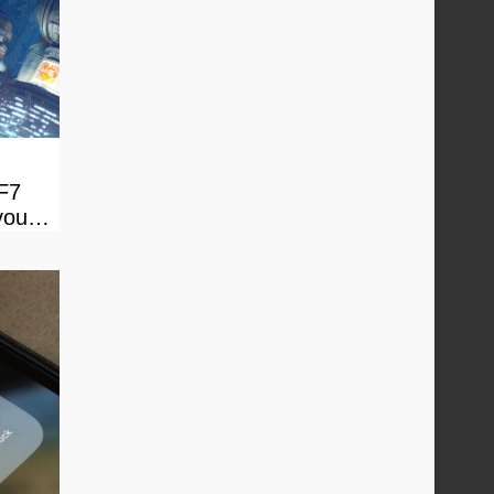
FF7
vous