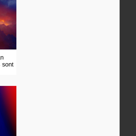
an
s sont