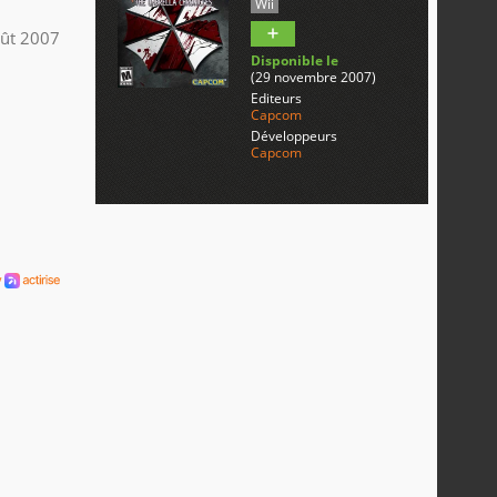
Wii
ût 2007
Disponible le
(29 novembre 2007)
Editeurs
Capcom
Développeurs
Capcom