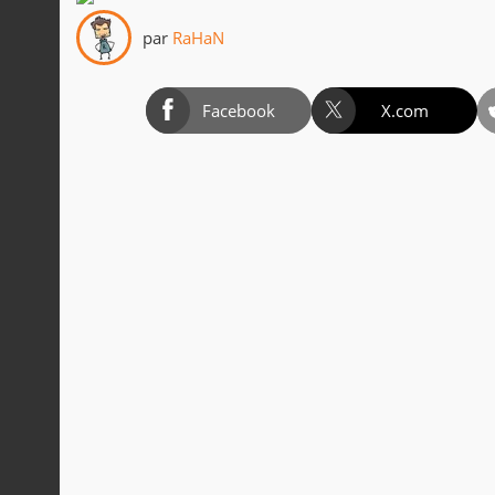
par
RaHaN
Facebook
X.com