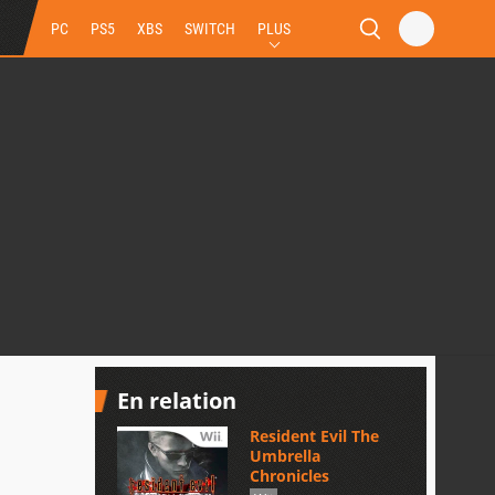
PC
PS5
XBS
SWITCH
PLUS
En relation
Resident Evil The
Umbrella
Chronicles