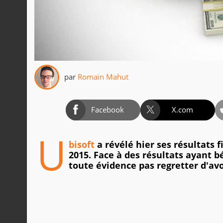
par
Romain Mahut
Facebook
X.com
U
bisoft
a révélé hier ses résultats f
2015. Face à des résultats ayant b
toute évidence pas regretter d'avo