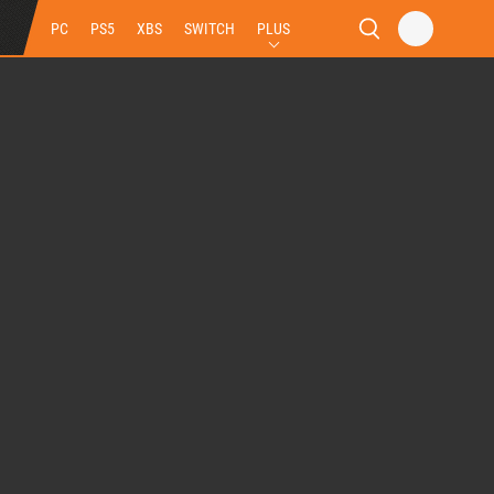
PC
PS5
XBS
SWITCH
PLUS