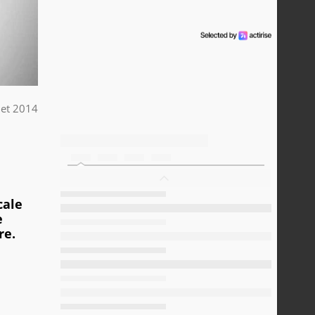
llet 2014
cale
e
re.