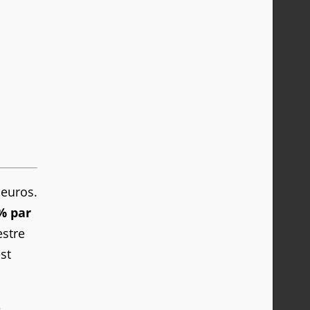
'euros.
% par
estre
st
e