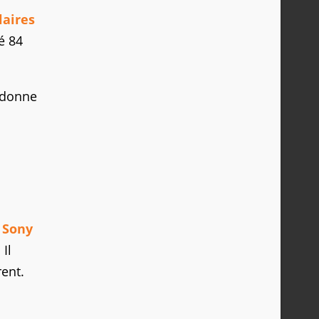
laires
é 84
 donne
e
Sony
Il
rent.