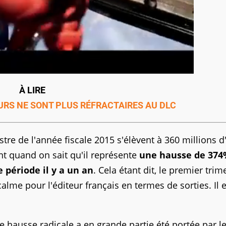
À LIRE
EURS NE SONT PLUS RÉFRACTAIRES AU DLC
tre de l'année fiscale 2015 s'élèvent à 360 millions d
nt quand on sait qu'il représente
une hausse de 374
période il y a un an
. Cela étant dit, le premier trim
alme pour l'éditeur français en termes de sorties. Il e
tte hausse radicale a en grande partie été portée par l