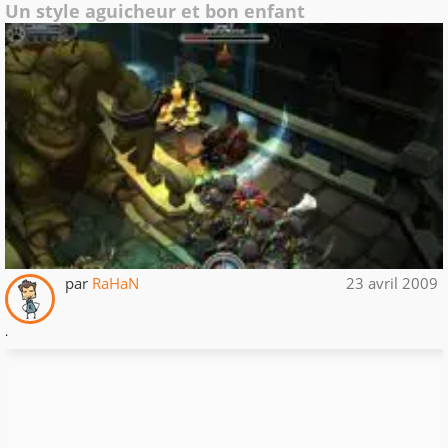
Un style aguicheur et bon enfant
par
RaHaN
23 avril 2009
.