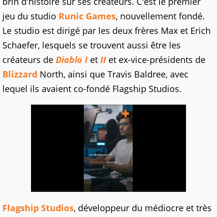
brin d'histoire sur ses créateurs. C'est le premier
jeu du studio
Runic Games
, nouvellement fondé.
Le studio est dirigé par les deux frères Max et Erich
Schaefer, lesquels se trouvent aussi être les
créateurs de
Diablo I
et
II
et ex-vice-présidents de
Blizzard
North, ainsi que Travis Baldree, avec
lequel ils avaient co-fondé Flagship Studios.
Flagship Studios
, développeur du médiocre et très