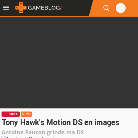
JEU VIDÉO
NEWS
Tony Hawk's Motion DS en images
Antoine Faucon grinde ma DS