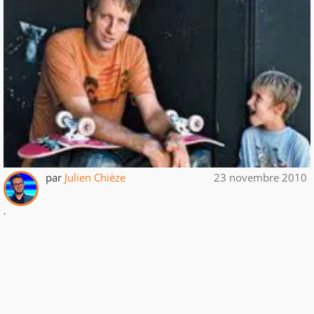
par
Julien Chièze
23 novembre 2010
.