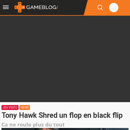
JEU VIDÉO
NEWS
Tony Hawk Shred un flop en black flip
Ca ne roule plus du tout