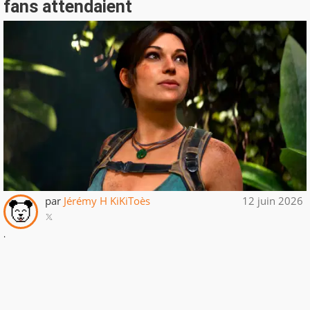
fans attendaient
par
Jérémy H KiKiToès
12 juin 2026
.