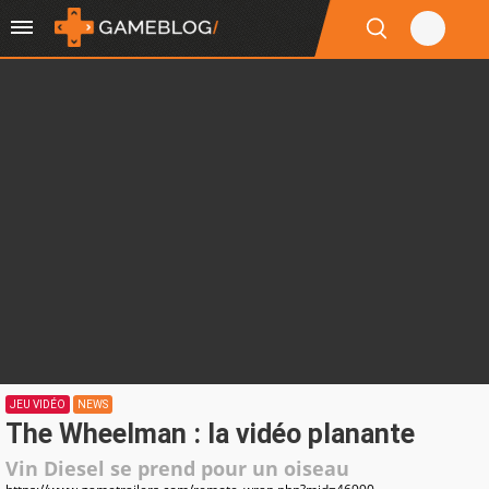
JEU VIDÉO
NEWS
The Wheelman : la vidéo planante
Vin Diesel se prend pour un oiseau