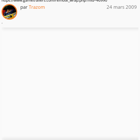
https://www.gametrailers.com/remote_wrap.php?mid=46990
par
Trazom
24 mars 2009
.