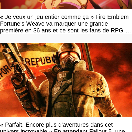
« Je veux un jeu entier comme ça » Fire Emblem
Fortune's Weave va marquer une grande
première en 36 ans et ce sont les fans de RPG en
tour par tour qui vont être contents
« Parfait. Encore plus d'aventures dans cet
univers incroyable » En attendant Fallout 5, une