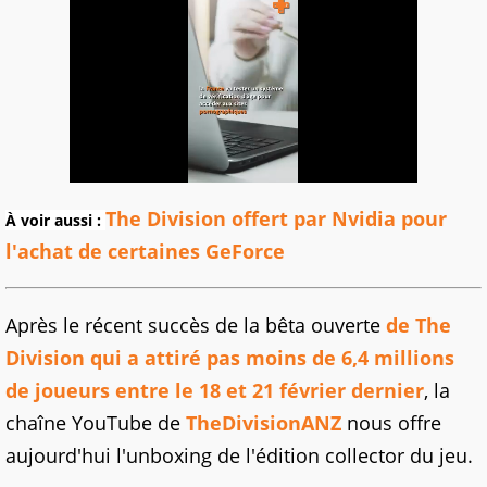
The Division offert par Nvidia pour
À voir aussi :
l'achat de certaines GeForce
Après le récent succès de la bêta ouverte
de The
Division qui a attiré pas moins de 6,4 millions
de joueurs entre le 18 et 21 février dernier
, la
chaîne YouTube de
TheDivisionANZ
nous offre
aujourd'hui l'unboxing de l'édition collector du jeu.