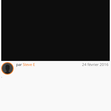
par
Steve E
24 février 2016
.